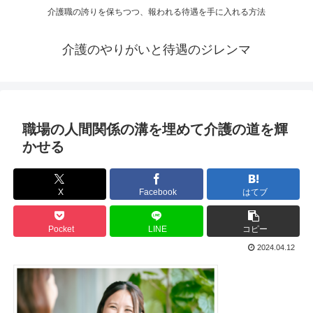
介護職の誇りを保ちつつ、報われる待遇を手に入れる方法
介護のやりがいと待遇のジレンマ
職場の人間関係の溝を埋めて介護の道を輝
かせる
X
Facebook
はてブ
Pocket
LINE
コピー
2024.04.12