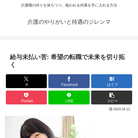
介護職の誇りを保ちつつ、報われる待遇を手に入れる方法
介護のやりがいと待遇のジレンマ
給与未払い苦: 希望の転職で未来を切り拓
く
X
Facebook
はてブ
Pocket
LINE
コピー
2024.04.12