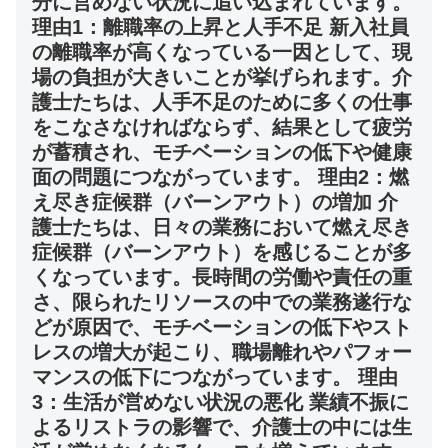
分に営めない状況に追い込まれています。
理由1：離職率の上昇と人手不足 新入社員
の離職率が高くなっている一因として、現
場の負担が大きいことが挙げられます。介
護士たちは、人手不足のために多くの仕事
をこなさなければならず、結果として疲労
が蓄積され、モチベーションの低下や健康
面の問題につながっています。 理由2：燃
え尽き症候群（バーンアウト）の増加 介
護士たちは、日々の業務において燃え尽き
症候群（バーンアウト）を感じることが多
くなっています。長時間の労働や責任の重
さ、限られたリソースの中での業務遂行な
どが原因で、モチベーションの低下やスト
レスの増大が起こり、職場離れやパフォー
マンスの低下につながっています。 理由
3：生活が営めない状況の悪化 業績不振に
よるリストラの影響で、介護士の中には生