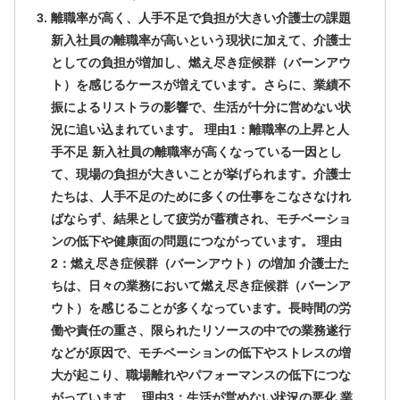
離職率が高く、人手不足で負担が大きい介護士の課題
新入社員の離職率が高いという現状に加えて、介護士
としての負担が増加し、燃え尽き症候群（バーンアウ
ト）を感じるケースが増えています。さらに、業績不
振によるリストラの影響で、生活が十分に営めない状
況に追い込まれています。 理由1：離職率の上昇と人
手不足 新入社員の離職率が高くなっている一因とし
て、現場の負担が大きいことが挙げられます。介護士
たちは、人手不足のために多くの仕事をこなさなけれ
ばならず、結果として疲労が蓄積され、モチベーショ
ンの低下や健康面の問題につながっています。 理由
2：燃え尽き症候群（バーンアウト）の増加 介護士た
ちは、日々の業務において燃え尽き症候群（バーンア
ウト）を感じることが多くなっています。長時間の労
働や責任の重さ、限られたリソースの中での業務遂行
などが原因で、モチベーションの低下やストレスの増
大が起こり、職場離れやパフォーマンスの低下につな
がっています。 理由3：生活が営めない状況の悪化 業