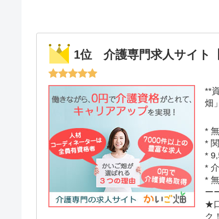
1位 介護専門求人サイト
*
畑」
*
*
*
*
*
ー
★
ク