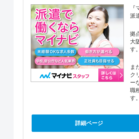
『
派
拠
大
す
ま
ク
ー
職
す
詳細ページ