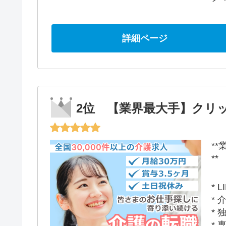
詳細ページ
2位 【業界最大手】クリ
*
**
*
*
*
*