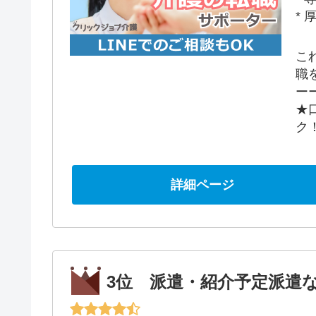
*
こ
職
ー
★
ク
詳細ページ
3位 派遣・紹介予定派遣