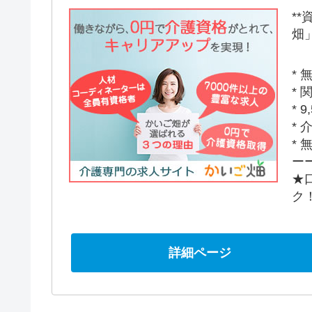
*
畑」
*
*
*
*
*
ー
★
ク
詳細ページ