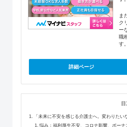
ま
ク
ー
職
す
詳細ページ
目
「未来に不安を感じる介護士へ。変わりたい
悩み：福利厚生不安、コロナ影響、ボーナ