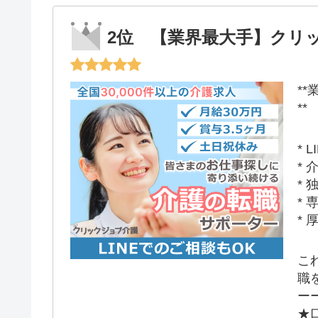
2位 【業界最大手】クリ
*
**
*
*
*
*
*
こ
職
ー
★