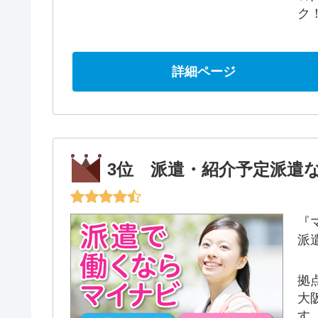
ク
詳細ページ
3位 派遣・紹介予定派遣
『
派
拠
大
す